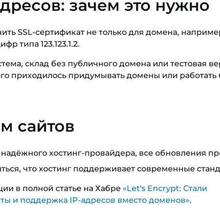
дресов: зачем это нужно
ть SSL-сертификат не только для домена, наприме
р типа 123.123.1.2.
стема, склад без публичного домена или тестовая в
того приходилось придумывать домены или работать 
ам сайтов
 надёжного хостинг-провайдера, все обновления п
иться, что хостинг поддерживает современные станд
ии в полной статье на Хабре
«Let's Encrypt: Стали
ы и поддержка IP-адресов вместо доменов»
.