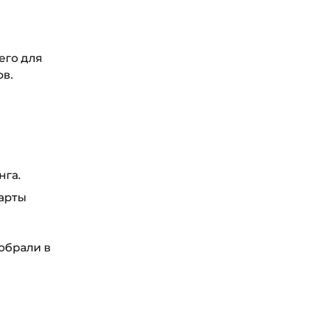
его для
ов.
нга.
дарты
обрали в