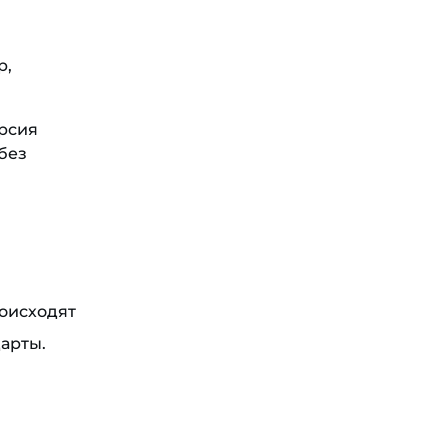
р,
ерсия
без
роисходят
арты.