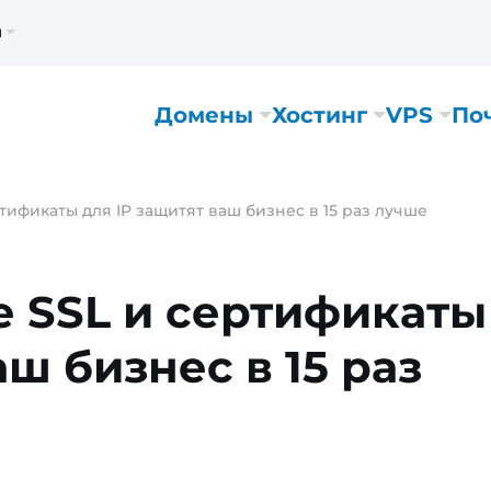
м
Домены
Хостинг
VPS
По
тификаты для IP защитят ваш бизнес в 15 раз лучше
 SSL и сертификаты
аш бизнес в 15 раз