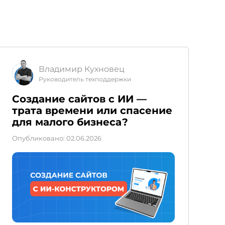
Владимир Кухновец
Руководитель техподдержки
Создание сайтов с ИИ —
К
трата времени или спасение
Я
для малого бизнеса?
с
Опубликовано: 02.06.2026
О