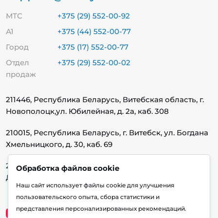
МТС
+375 (29) 552-00-92
А1
+375 (44) 552-00-77
Город
+375 (17) 552-00-77
Отдел
+375 (29) 552-00-02
продаж
211446, Республика Беларусь, Витебская область, г.
Новополоцк,
ул. Юбилейная, д. 2а, каб. 308
210015, Республика Беларусь, г. Витебск, ул. Богдана
Хмельницкого, д. 30, каб. 69
220140, Республика Беларусь, г. Минск, ул.
Обработка файлов cookie
Домбровская, д. 9, каб. 13.1.1
Наш сайт использует файлы cookie для улучшения
пользовательского опыта, сбора статистики и
представления персонализированных рекомендаций.