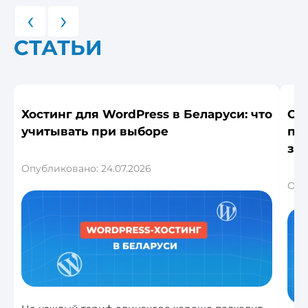
‹
›
СТАТЬИ
Хостинг для WordPress в Беларуси: что
Ош
учитывать при выборе
по
за
Опубликовано: 24.07.2026
Опу