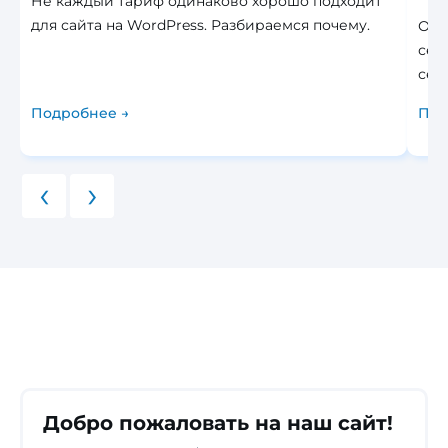
Не каждый тариф одинаково хорошо подходит
для сайта на WordPress. Разбираемся почему.
Оши
сер
сер
Подробнее →
Под
‹
›
Добро пожаловать на наш сайт!