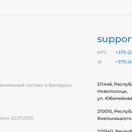
suppor
МТС
+375 (2
А1
+375 (4
211446, Респуб
ональный хостинг в Беларуси.
Новополоцк,
ул. Юбилейная, 
210015, Респуб
м 22.07.2013.
Хмельницкого, д
220140, Респуб