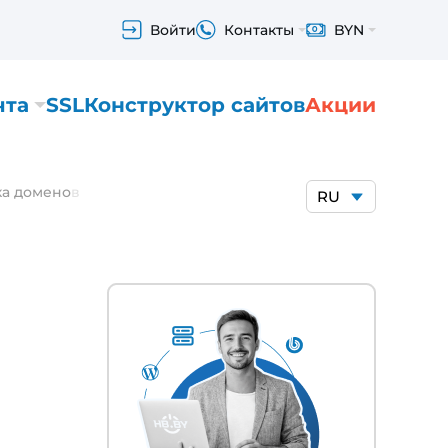
Войти
Контакты
BYN
чта
SSL
Конструктор сайтов
Акции
ка доменов