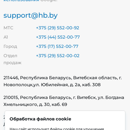
support@hb.by
МТС
+375 (29) 552-00-92
А1
+375 (44) 552-00-77
Город
+375 (17) 552-00-77
Отдел
+375 (29) 552-00-02
продаж
211446, Республика Беларусь, Витебская область, г.
Новополоцк,
ул. Юбилейная, д. 2а, каб. 308
210015, Республика Беларусь, г. Витебск, ул. Богдана
Хмельницкого, д. 30, каб. 69
220140, Республика Беларусь, г. Минск, ул.
Обработка файлов cookie
Домбровская, д. 9, каб. 13.1.1
Наш сайт использует файлы cookie для улучшения