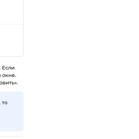
 Если
 окне.
овить».
 то