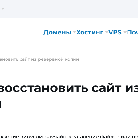
м
Домены
Хостинг
VPS
По
тановить сайт из резервной копии
восстановить сайт и
и
ражение вирусом, случайное удаление файлов или н