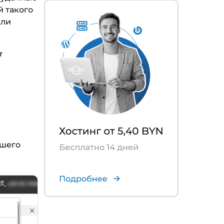
й такого
или
r
ашего