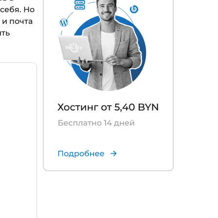
себя. Но
 и почта
ить