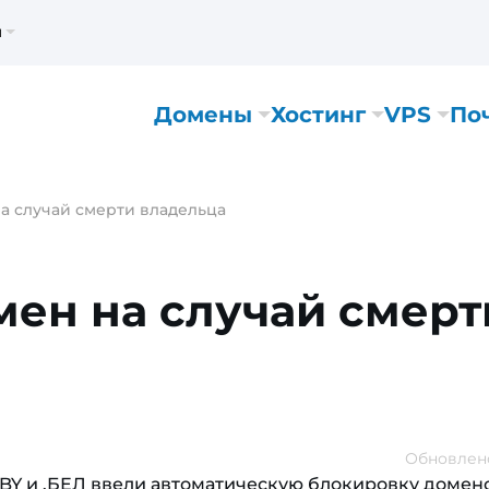
м
Домены
Хостинг
VPS
По
а случай смерти владельца
мен на случай смерт
Обновлено:
 .BY и .БЕЛ ввели автоматическую блокировку домен