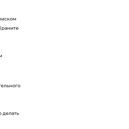
писком
 Храните
м
тельного
о делать