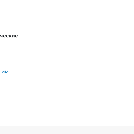
ические
ю им