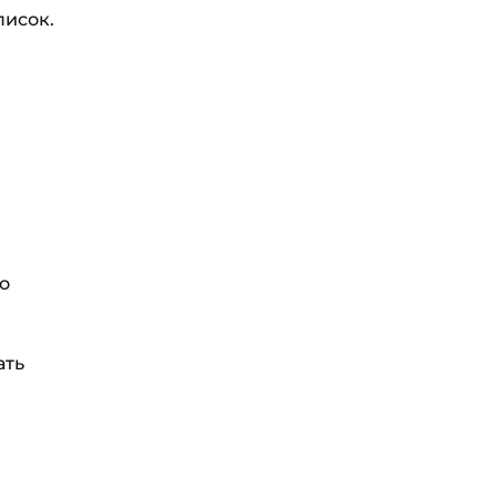
писок.
о
ать