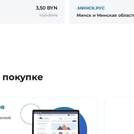
3,50 BYN
.МИНСК.РУС
7,50 BYN
Минск и Минская област
 покупке
ов
льные