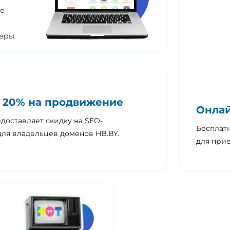
Не
еры.
 20% на продвижение
Онлай
доставляет скидку на SEO-
Бесплат
ля владельцев доменов HB.BY.
для при