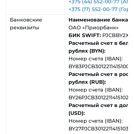
+375 (44) 552-00-77 (А1)
+375 (17) 552-00-77 (Горо
Банковские
Наименование банка:
реквизиты
ОАО «Приорбанк»
БИК SWIFT:
PJCBBY2X
Расчетный счет в бело
рублях (BYN):
Номер счета (IBAN):
BY83PJCB30122114151000
Расчетный счет в росс
рублях (RUB):
Номер счета (IBAN):
BY26PJCB30122114151020
Расчетный счет в дол
(USD):
Номер счета (IBAN):
BY27PJCB30122114151030