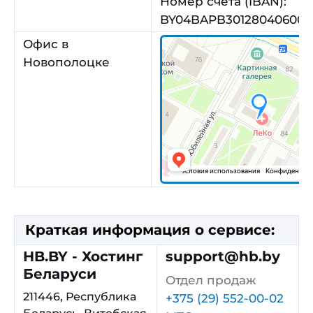
Номер счета (IBAN):
BY04BAPB301280406004
Офис в
Новополоцке
Краткая информация о сервисе:
HB.BY - Хостинг
support@hb.by
Беларуси
Отдел продаж
211446
,
Республика
+375 (29) 552-00-02