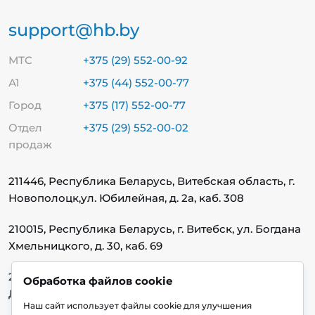
support@hb.by
МТС
+375 (29) 552-00-92
А1
+375 (44) 552-00-77
Город
+375 (17) 552-00-77
Отдел
+375 (29) 552-00-02
продаж
211446, Республика Беларусь, Витебская область, г.
Новополоцк,
ул. Юбилейная, д. 2а, каб. 308
210015, Республика Беларусь, г. Витебск, ул. Богдана
Хмельницкого, д. 30, каб. 69
220140, Республика Беларусь, г. Минск, ул.
Обработка файлов cookie
Домбровская, д. 9, каб. 13.1.1
Наш сайт использует файлы cookie для улучшения