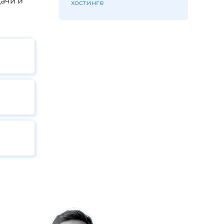
дачи и
хостинге