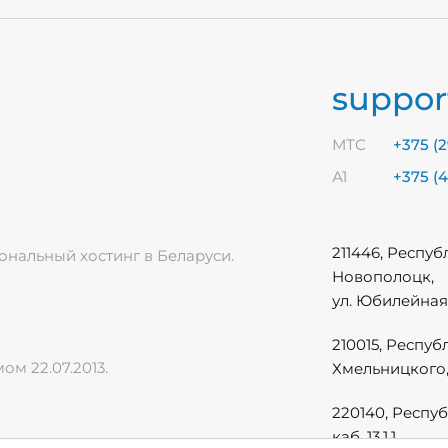
suppo
МТС
+375 (
А1
+375 (
211446, Респуб
нальный хостинг в Беларуси.
Новополоцк,
ул. Юбилейная, 
210015, Респуб
м 22.07.2013.
Хмельницкого, д
220140, Респуб
каб. 13.1.1