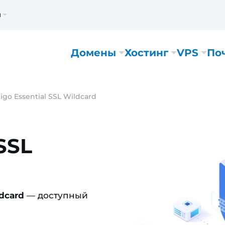
м
Домены
Хостинг
VPS
По
igo Essential SSL Wildcard
 SSL
ldcard
— доступный