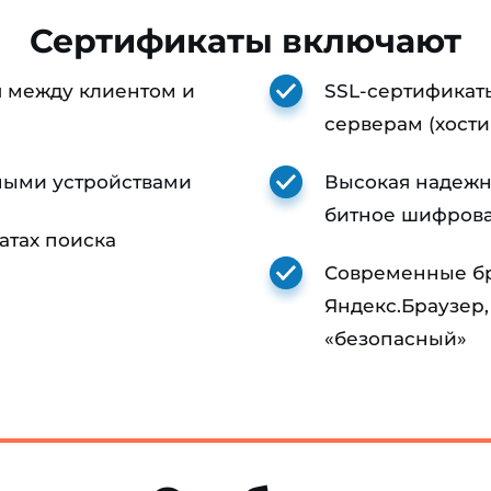
Сертификаты включают
я между клиентом и
SSL-сертификат
серверам (хости
ными устройствами
Высокая надежно
битное шифров
атах поиска
Современные бра
Яндекс.Браузер, 
«безопасный»