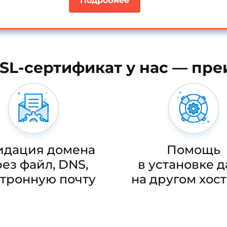
Подробнее
SSL-сертификат у нас — пр
идация домена
Помощь
ез файл, DNS,
в установке 
ктронную почту
на другом хос