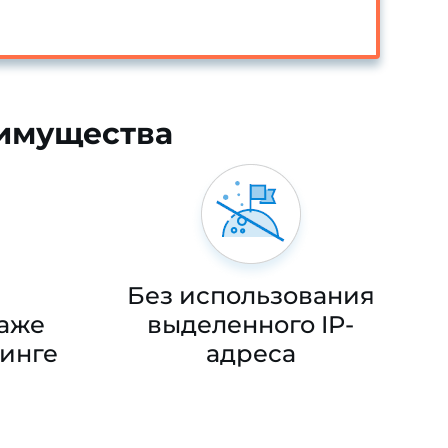
еимущества
Без использования
даже
выделенного IP-
тинге
адреса