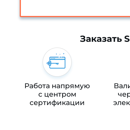
Заказать 
Работа напрямую
Вал
с центром
чер
сертификации
эле