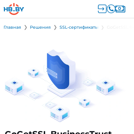
Главная
Решения
SSL-сертификаты
GoGetSSL Bu
GoGetSSL BusinessTrust