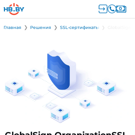
Главная
Решения
SSL-сертификаты
GlobalSign 
GlobalSign OrganizationSSL