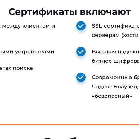
Сертификаты включают
я между клиентом и
SSL-сертификат
серверам (хости
ными устройствами
Высокая надежно
битное шифров
атах поиска
Современные бра
Яндекс.Браузер, 
«безопасный»