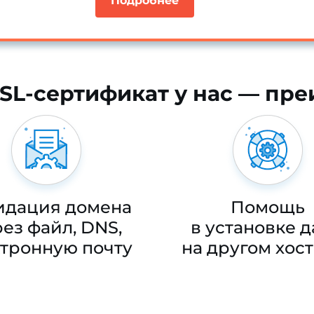
Подробнее
SSL-сертификат у нас — пр
идация домена
Помощь
ез файл, DNS,
в установке 
ктронную почту
на другом хос