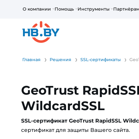
О компании
Помощь
Инструменты
Партнёра
Главная
Решения
SSL-сертификаты
Geo
GeoTrust RapidSS
WildcardSSL
SSL-сертификат GeoTrust RapidSSL Wild
сертификат для защиты Вашего сайта.