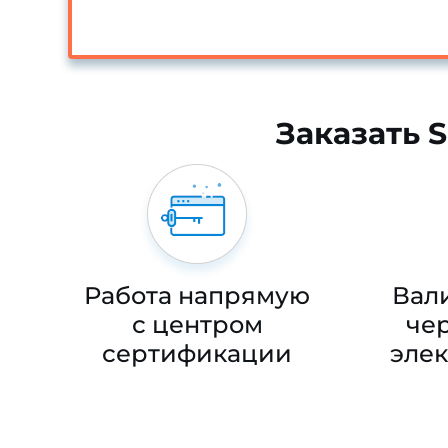
Заказать 
Работа напрямую
Вал
с центром
чер
сертификации
эле