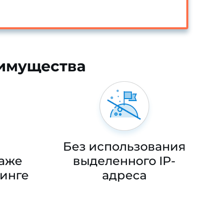
еимущества
Без использования
даже
выделенного IP-
тинге
адреса