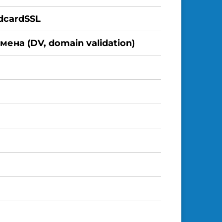
dcardSSL
ена (DV, domain validation)