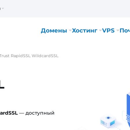
м
Домены
Хостинг
VPS
По
Trust RapidSSL WildcardSSL
L
cardSSL
— доступный