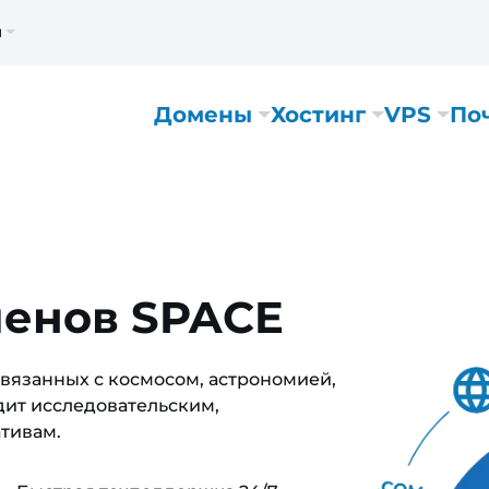
м
Домены
Хостинг
VPS
По
менов SPACE
связанных с космосом, астрономией,
дит исследовательским,
тивам.