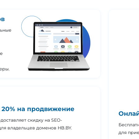
ов
льные
Не
еры.
 20% на продвижение
Онлай
доставляет скидку на SEO-
Бесплат
ля владельцев доменов HB.BY.
для при