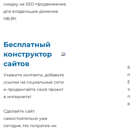
скидку на SEO-продвижение
для владельцев доменов
HB.BY.
Бесплатный
конструктор
сайтов
Б
п
Укажите контакты, добавьте
E
ссылки на социальные сети
э
и продвигайте свой проект
п
в интернете!
в
Сделайте сайт
самостоятельно уже
сегодня. Не потратив ни