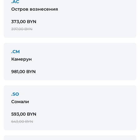
.AC
Остров вознесения
373,00 BYN
397,00 BYN
.CM
Камерун
981,00 BYN
.SO
Сомали
593,00 BYN
643,00 BYN