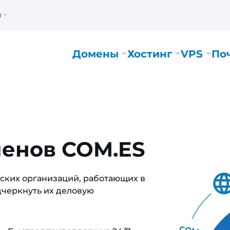
м
Домены
Хостинг
VPS
По
менов COM.ES
ских организаций, работающих в
дчеркнуть их деловую