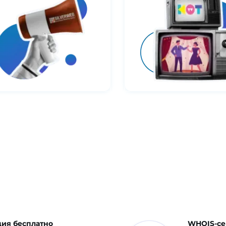
ия бесплатно
WHOIS-се