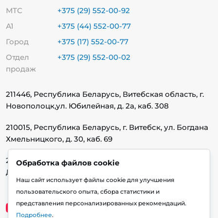
МТС
+375 (29) 552-00-92
А1
+375 (44) 552-00-77
Город
+375 (17) 552-00-77
Отдел
+375 (29) 552-00-02
продаж
211446, Республика Беларусь, Витебская область, г.
Новополоцк,
ул. Юбилейная, д. 2а, каб. 308
210015, Республика Беларусь, г. Витебск, ул. Богдана
Хмельницкого, д. 30, каб. 69
220140, Республика Беларусь, г. Минск, ул.
Обработка файлов cookie
Домбровская, д. 9, каб. 13.1.1
Наш сайт использует файлы cookie для улучшения
пользовательского опыта, сбора статистики и
представления персонализированных рекомендаций.
Подробнее
.