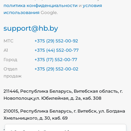
политика конфиденциальности
и
условия
использования
Google.
support@hb.by
МТС
+375 (29) 552-00-92
А1
+375 (44) 552-00-77
Город
+375 (17) 552-00-77
Отдел
+375 (29) 552-00-02
продаж
211446, Республика Беларусь, Витебская область, г.
Новополоцк,
ул. Юбилейная, д. 2а, каб. 308
210015, Республика Беларусь, г. Витебск, ул. Богдана
Хмельницкого, д. 30, каб. 69
220140, Республика Беларусь, г. Минск, ул.