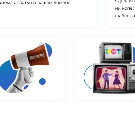
Сделайте
риема оплаты на вашем домене.
ни копей
шаблоно