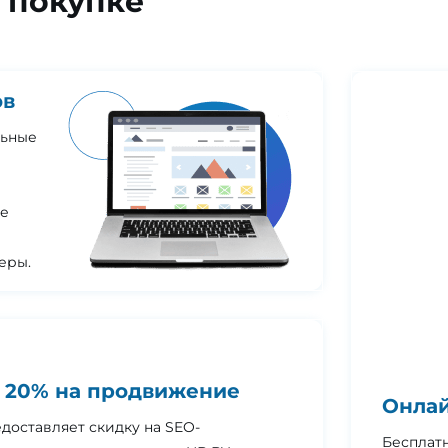
 покупке
ов
льные
Не
еры.
 20% на продвижение
Онлай
доставляет скидку на SEO-
Бесплат