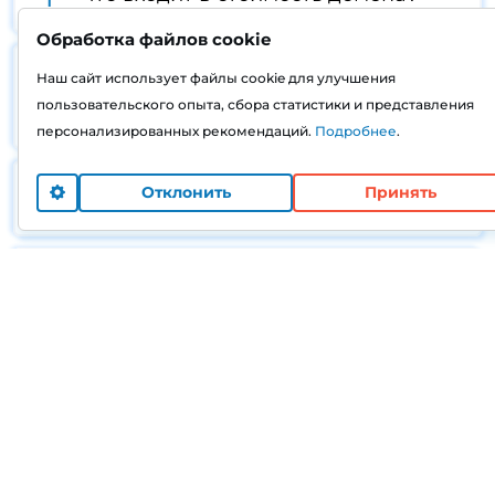
Обработка файлов cookie
Наш сайт использует файлы cookie для улучшения
Можно ли перенести домен от
пользовательского опыта, сбора статистики и представления
другого регистратора?
персонализированных рекомендаций.
Подробнее
.
Что делать, если домен занят?
Как продлить домен?
Кто является владельцем домена?
Какие способы оплаты доступны
при регистрации домена?