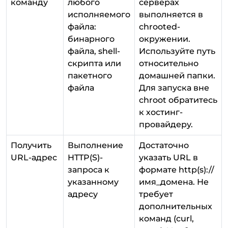
команду
любого
серверах
исполняемого
выполняется в
файла:
chrooted-
бинарного
окружении.
файла, shell-
Используйте путь
скрипта или
относительно
пакетного
домашней папки.
файла
Для запуска вне
chroot обратитесь
к хостинг-
провайдеру.
Получить
Выполнение
Достаточно
URL-адрес
HTTP(S)-
указать URL в
запроса к
формате http(s)://
указанному
имя_домена. Не
адресу
требует
дополнительных
команд (curl,