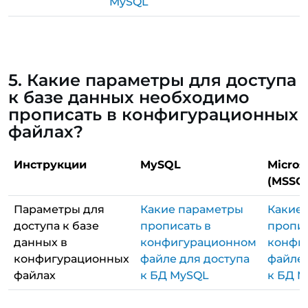
MySQL
5. Какие параметры для доступа
к базе данных необходимо
прописать в конфигурационных
файлах?
Инструкции
MySQL
Micros
(MSSQ
Параметры для
Какие параметры
Какие
доступа к базе
прописать в
пропис
данных в
конфигурационном
конфи
конфигурационных
файле для доступа
файле 
файлах
к БД MySQL
к БД M