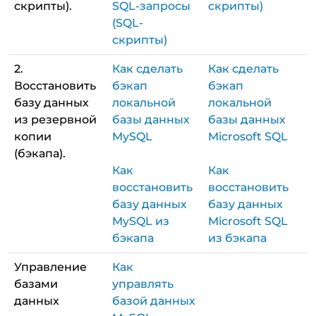
скрипты).
SQL-запросы
скрипты)
(SQL-
скрипты)
2.
Как сделать
Как сделать
Восстановить
бэкап
бэкап
базу данных
локальной
локальной
из резервной
базы данных
базы данных
копии
MySQL
Microsoft SQL
(бэкапа).
Как
Как
восстановить
восстановить
базу данных
базу данных
MySQL из
Microsoft SQL
бэкапа
из бэкапа
Управление
Как
базами
управлять
данных
базой данных