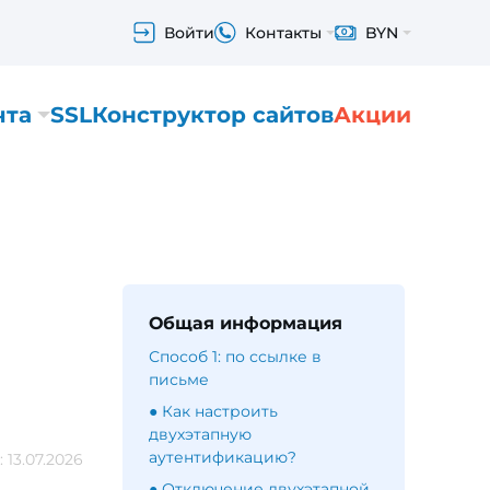
Войти
Контакты
BYN
чта
SSL
Конструктор сайтов
Акции
Общая информация
Способ 1: по ссылке в
письме
● Как настроить
двухэтапную
аутентификацию?
13.07.2026
● Отключение двухэтапной