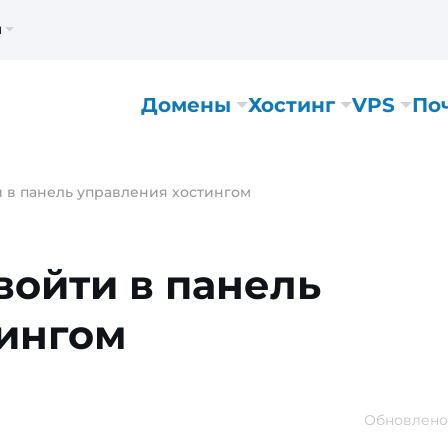
м
Домены
Хостинг
VPS
По
и в панель управления хостингом
войти в панель
тингом
Обновлено: 