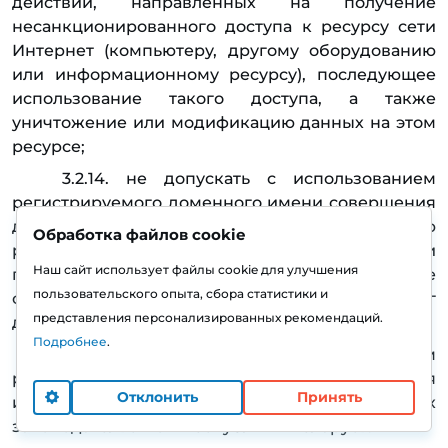
действий, направленных на получение
несанкционированного доступа к ресурсу сети
Интернет (компьютеру, другому оборудованию
или информационному ресурсу), последующее
использование такого доступа, а также
уничтожение или модификацию данных на этом
ресурсе;
3.2.14. не допускать с использованием
регистрируемого доменного имени совершения
действий, которые могут привести к нарушению
Обработка файлов cookie
работоспособности аппаратных или
Наш сайт использует файлы cookie для улучшения
программных средств Исполнителя, а также
пользовательского опыта, сбора статистики и
создание препятствий для получения Услуг
представления персонализированных рекомендаций.
другими Заказчиками;
Подробнее
.
3.2.15. не допускать с использованием
регистрируемого доменного имени совершения
иных действий, запрещенных
законодательством Республики Беларусь.